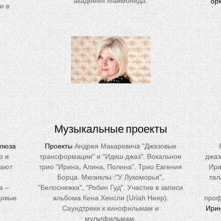
академия Маймонида.
ор
и в
Музыкальные проекты
блюза
Проекты
Андрея Макаревича "Джазовые
р и
трансформации" и "Идиш джаз". Вокальное
джаз
лают
трио "Ирина, Алина, Полина". Трио Евгения
Ири
Борца. Мюзиклы :"У Лукоморья",
тал
а –
"Белоснежка", "Робин Гуд". Участие в записи
довые
альбома Кена Хенсли (Uriah Heep).
проф
Саундтреки к кинофильмам и
Ирин
мультфильмам.