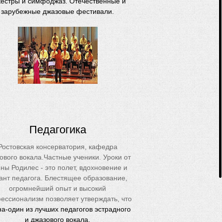
кестры и симфоджаз.
Отечественные и
зарубежные джазовые фестивали.
Педагогика
Ростовская консерватория, кафедра
ового вокала.Частные ученики. Уроки от
ны Родилес - это полет, вдохновение и
ант педагога. Блестящее образование,
огромнейший опыт и высокий
ессионализм позволяет утверждать, что
а-один из лучших педагогов эстрадного
и джазового вокала.