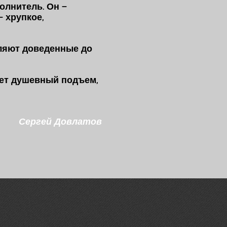
олнитель. Он –
– хрупкое,
вляют доведенные до
вует душевный подъем,
Сергей Довлатов