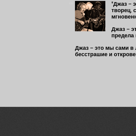
"Джаз – 
творец, 
мгновенн
Джаз – э
предела 
Джаз – это мы сами в
бесстрашие и откровенн